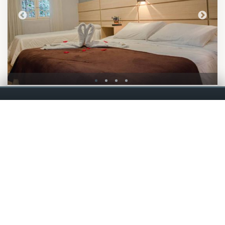
Standard
ATÉ 4 PESSOAS
Nossos quartos standard acomodam até 04 pessoas e são
perfeitos para as suas férias em família ou para viajantes
que desejam mais conforto, aliado a um valor de diária
que não irá comprometer suas férias na Serra.
RESERVAR AGORA